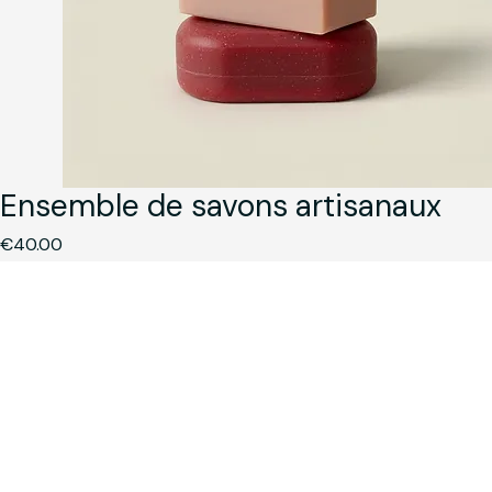
Ensemble de savons artisanaux
Price
€40.00
Quantity
*
Add to Cart
Buy Now