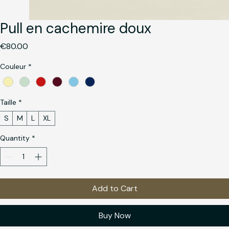
Pull en cachemire doux
Price
€80.00
Couleur
*
Taille
*
S
M
L
XL
Quantity
*
Add to Cart
Buy Now