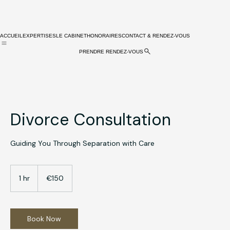
ACCUEIL
EXPERTISES
LE CABINET
HONORAIRES
CONTACT & RENDEZ-VOUS
PRENDRE RENDEZ-VOUS
Divorce Consultation
Guiding You Through Separation with Care
150
euros
1 hr
1
€150
h
Book Now